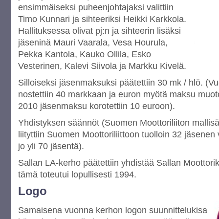
ensimmäiseksi puheenjohtajaksi valittiin
Timo Kunnari ja sihteeriksi Heikki Karkkola.
Hallituksessa olivat pj:n ja sihteerin lisäksi
jäseninä Mauri Vaarala, Vesa Hourula,
Pekka Kantola, Kauko Ollila, Esko
Vesterinen, Kalevi Siivola ja Markku Kivelä.
Silloiseksi jäsenmaksuksi päätettiin 30 mk / hlö. 
nostettiin 40 markkaan ja euron myötä maksu muot
2010 jäsenmaksu korotettiin 10 euroon).
Yhdistyksen säännöt (Suomen Moottoriliiton mallisää
liityttiin Suomen Moottoriliittoon tuolloin 32 jäsene
jo yli 70 jäsentä).
Sallan LA-kerho päätettiin yhdistää Sallan Moottorik
tämä toteutui lopullisesti 1994.
Logo
Samaisena vuonna kerhon logon suunnittelukisa