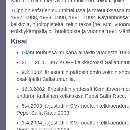
Samalla reitti tulee avattua muillekin kelkkailijoille.
Tulppion safarien suunnittelussa ja toteutuksessa m
1987, 1988, 1989, 1990, 1991, 1992. Käytännössä tä
kelkkoja, huoltopisteitä, reitin tekoa jne. Mm. vuon
Pölkkykämpällä oli huoltopiste ja vuonna 1991 Värriön
Kisat
Giant
touhussa mukana ainakin vuodesta 1992
25. – 26.1.1997 KOFF kelkkacrossi Sallatunturi
9.2.2002 järjestettiin pääosin omin voimin sno
osakilpailu Sallatunturilla.
16.3.2002 järjestettiin yhdessä Kemijärven mo
enduron kaltainen kelkkakisa Pepsi Salla Race.
5.4.2003 järjestettiin SM-moottorikelkkaenduro
Pepsi Salla Race 2003.
3.4.2004 järjestettiin SM-moottorikelkkaenduro
Pepsi Salla Race 2004.