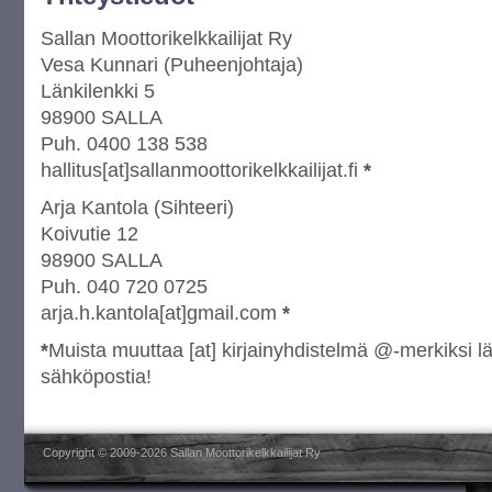
Sallan Moottorikelkkailijat Ry
Vesa Kunnari (Puheenjohtaja)
Länkilenkki 5
98900 SALLA
Puh. 0400 138 538
hallitus[at]sallanmoottorikelkkailijat.fi
*
Arja Kantola (Sihteeri)
Koivutie 12
98900 SALLA
Puh. 040 720 0725
arja.h.kantola[at]gmail.com
*
*
Muista muuttaa [at] kirjainyhdistelmä @-merkiksi l
sähköpostia!
Copyright © 2009-2026 Sallan Moottorikelkkailijat Ry