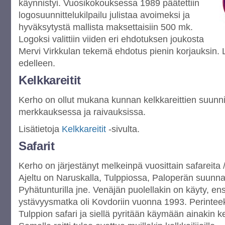
käynnistyi. Vuosikokouksessa 1989 päätettiin
logosuunnittelukilpailu julistaa avoimeksi ja
hyväksytystä mallista maksettaisiin 500 mk.
Logoksi valittiin viiden eri ehdotuksen joukosta
Mervi Virkkulan tekemä ehdotus pienin korjauksin.
edelleen.
Kelkkareitit
Kerho on ollut mukana kunnan kelkkareittien suunni
merkkauksessa ja raivauksissa.
Lisätietoja
Kelkkareitit
-sivulta.
Safarit
Kerho on järjestänyt melkeinpä vuosittain safareita /
Ajeltu on Naruskalla, Tulppiossa, Paloperän suunn
Pyhätunturilla jne. Venäjän puolellakin on käyty, e
ystävyysmatka oli Kovdoriin vuonna 1993. Perinte
Tulppion safari ja siellä pyritään käymään ainakin 