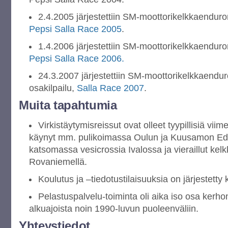
2.4.2005 järjestettiin SM-moottorikelkkaenduro
Pepsi Salla Race 2005
.
1.4.2006 järjestettiin SM-moottorikelkkaenduro
Pepsi Salla Race 2006.
24.3.2007 järjestettiin SM-moottorikelkkaendu
osakilpailu,
Salla Race 2007
.
Muita tapahtumia
Virkistäytymisreissut ovat olleet tyypillisiä vii
käynyt mm. pulikoimassa Oulun ja Kuusamon Eden
katsomassa vesicrossia Ivalossa ja vieraillut kel
Rovaniemellä.
Koulutus ja –tiedotustilaisuuksia on järjestetty 
Pelastuspalvelu-toiminta oli aika iso osa kerh
alkuajoista noin 1990-luvun puoleenväliin.
Yhteystiedot