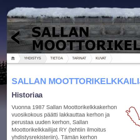
YHDISTYS
TIETOA
TARINAT
KUVAT
SALLAN MOOTTORIKELKKAILI
Historiaa
Vuonna 1987 Sallan Moottorikelkkakerhon
vuosikokous päätti lakkauttaa kerhon ja
perustaa uuden kerhon, Sallan
Moottorikelkkailijat RY (tehtiin ilmoitus
yhdistysrekisteriin). Tämän kerhon