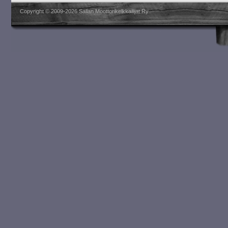
Copyright © 2009-2026 Sallan Moottorikelkkailijat Ry