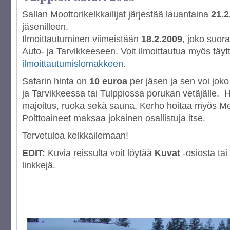
Sallan Moottorikelkkailijat järjestää lauantaina
21.2
jäsenilleen.
Ilmoittautuminen viimeistään
18.2.2009
, joko suora
Auto- ja Tarvikkeeseen. Voit ilmoittautua myös täyt
ilmoittautumislomakkeen
.
Safarin hinta on
10 euroa
per jäsen ja sen voi joko
ja Tarvikkeessa tai Tulppiossa porukan vetäjälle. H
majoitus, ruoka sekä sauna. Kerho hoitaa myös Met
Polttoaineet maksaa jokainen osallistuja itse.
Tervetuloa kelkkailemaan!
EDIT:
Kuvia reissulta voit löytää
Kuvat
-osiosta tai
linkkejä.
[NÄYTÄ DIASHOW]