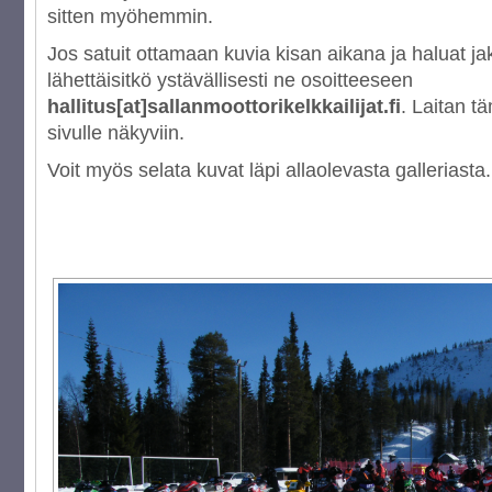
sitten myöhemmin.
Jos satuit ottamaan kuvia kisan aikana ja haluat 
lähettäisitkö ystävällisesti ne osoitteeseen
hallitus[at]sallanmoottorikelkkailijat.fi
. Laitan t
sivulle näkyviin.
Voit myös selata kuvat läpi allaolevasta galleriasta.
[NÄYTÄ DIASHOW]