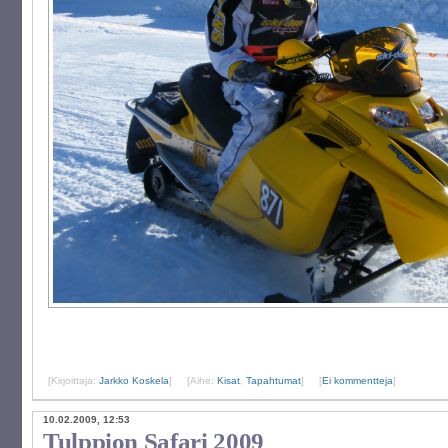
[Kirjoittaja:
Jarkko Koskela
]
[Aihe:
Kisat
,
Tapahtumat
]
[
Ei kommentteja
]
10.02.2009, 12:53
Tulppion Safari 2009