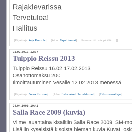
Rajakievarissa
Tervetuloa!
Hallitus
artikkelissa
[Kirjoittaja:
Arja Kantola
]
[Aihe:
Tapahtumat
]
Kommentit pois päältä
[
]
Vuosikokous
01.02.2013, 12:37
Tulppio Reissu 2013
Tulppio Reissu 16.02-17.02.2013
Osanottomaksu 20€
Ilmoittautuminen Vesalle 12.02.2013 menessä
[Kirjoittaja:
Vesa Kunnari
]
[Aihe:
Sekalaiset
,
Tapahtumat
]
[
Ei kommentteja
]
04.04.2009, 10:42
Salla Race 2009 (kuvia)
Viime lauantaina kisailtiin Salla Race 2009 SM-mo
Lisäilin kyseisistä kisoista hieman kuvia Kuvat -osi