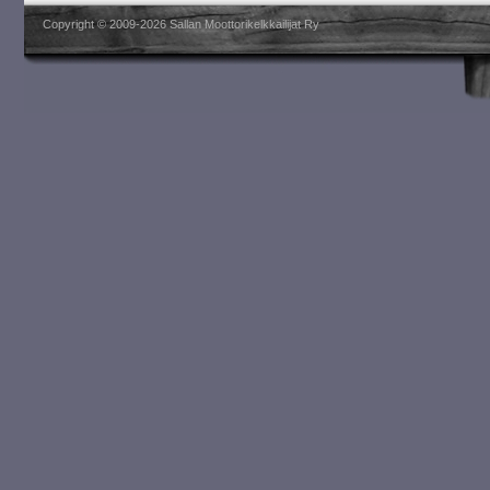
Copyright © 2009-2026 Sallan Moottorikelkkailijat Ry