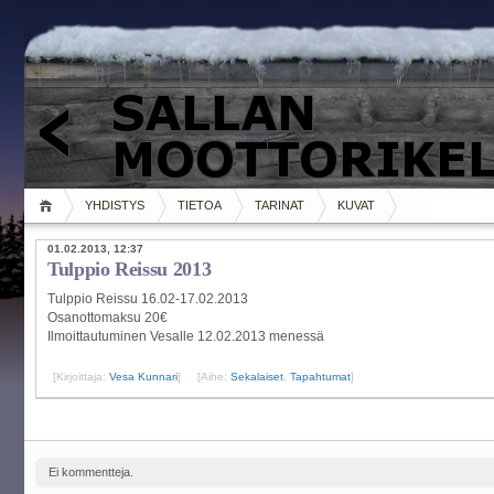
YHDISTYS
TIETOA
TARINAT
KUVAT
01.02.2013, 12:37
Tulppio Reissu 2013
Tulppio Reissu 16.02-17.02.2013
Osanottomaksu 20€
Ilmoittautuminen Vesalle 12.02.2013 menessä
[Kirjoittaja:
Vesa Kunnari
]
[Aihe:
Sekalaiset
,
Tapahtumat
]
Ei kommentteja.