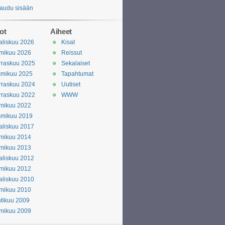
jaudu sisään
ot
Aiheet
liskuu 2026
Kisat
mikuu 2026
Reissut
rraskuu 2025
Sekalaiset
mmikuu 2025
Tapahtumat
rraskuu 2024
Uutiset
rraskuu 2022
WWW
mikuu 2022
mmikuu 2019
liskuu 2017
mikuu 2014
mikuu 2013
liskuu 2012
mikuu 2012
liskuu 2010
mikuu 2010
tikuu 2009
mikuu 2009