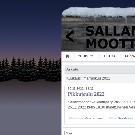
YHDISTYS
TIETOA
TARIN
Arkisto
Kuukausi: marraskuu 2022
10.11.2022, 13:21
Pikkujoulu 2022
Sallanmoottorikelkkailijat ry Pikkujoulu J
25.11.2022 kello 18.30 Ilmoittuminen Ve
[Kirjoittaja:
Vesa Kunnari
]
[Aihe:
Sekalaiset
]