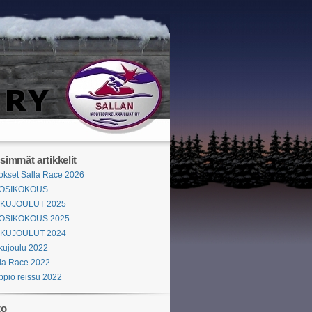
simmät artikkelit
okset Salla Race 2026
OSIKOKOUS
KKUJOULUT 2025
OSIKOKOUS 2025
KKUJOULUT 2024
kujoulu 2022
la Race 2022
ppio reissu 2022
to