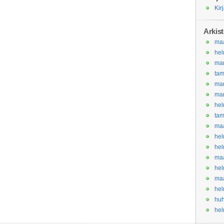
Kir
Arkist
maa
hel
ma
ta
ma
ma
hel
ta
maa
hel
hel
maa
hel
maa
hel
huh
hel