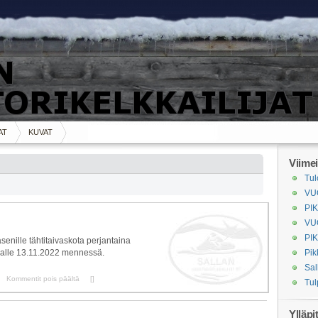
AT
KUVAT
Viimei
Tul
VU
PI
VU
PI
äsenille tähtitaivaskota perjantaina
salle 13.11.2022 mennessä.
Pik
Sal
artikkelissa
Kommentit pois päältä
[
]
Tul
Pikkujoulu
2022
Ylläpi