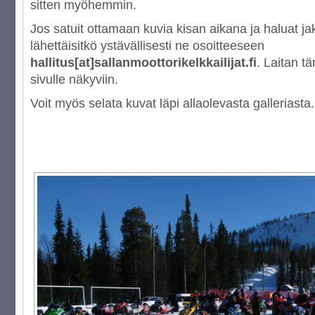
sitten myöhemmin.
Jos satuit ottamaan kuvia kisan aikana ja haluat 
lähettäisitkö ystävällisesti ne osoitteeseen
hallitus[at]sallanmoottorikelkkailijat.fi
. Laitan t
sivulle näkyviin.
Voit myös selata kuvat läpi allaolevasta galleriasta.
[NÄYTÄ DIASHOW]