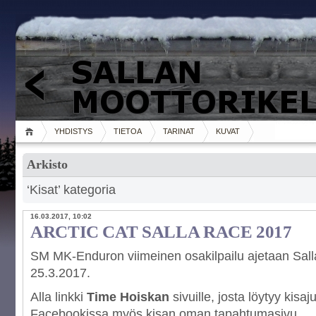
YHDISTYS
TIETOA
TARINAT
KUVAT
Arkisto
‘Kisat’ kategoria
16.03.2017, 10:02
ARCTIC CAT SALLA RACE 2017
SM MK-Enduron viimeinen osakilpailu ajetaan Sall
25.3.2017.
Alla linkki
Time Hoiskan
sivuille, josta löytyy kisaju
Facebookissa myös kisan oman tapahtumasivu.