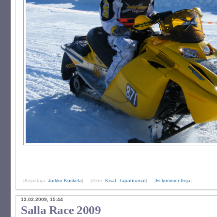
[Kirjoittaja:
Jarkko Koskela
]
[Aihe:
Kisat
,
Tapahtumat
]
[
Ei kommentteja
]
13.02.2009, 15:44
Salla Race 2009