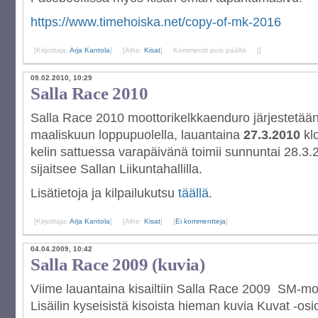
https://www.timehoiska.net/copy-of-mk-2016
artikkelissa
[Kirjoittaja:
Arja Kantola
]
[Aihe:
Kisat
]
Kommentit pois päältä
[
]
ARCTIC
CAT
09.02.2010, 10:29
SALLA
Salla Race 2010
RACE
2017
Salla Race 2010 moottorikelkkaenduro järjestetään
maaliskuun loppupuolella, lauantaina
27.3.2010
kl
kelin sattuessa varapäivänä toimii sunnuntai 28.3.
sijaitsee Sallan Liikuntahallilla.
Lisätietoja ja kilpailukutsu
täällä
.
[Kirjoittaja:
Arja Kantola
]
[Aihe:
Kisat
]
[
Ei kommentteja
]
04.04.2009, 10:42
Salla Race 2009 (kuvia)
Viime lauantaina kisailtiin Salla Race 2009 SM-mo
Lisäilin kyseisistä kisoista hieman kuvia Kuvat -osi