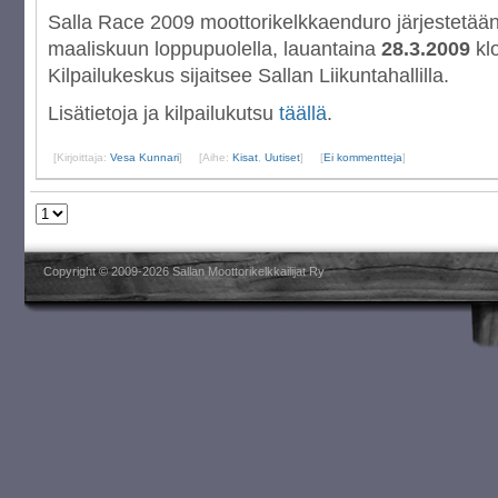
Salla Race 2009 moottorikelkkaenduro järjestetään
maaliskuun loppupuolella, lauantaina
28.3.2009
klo
Kilpailukeskus sijaitsee Sallan Liikuntahallilla.
Lisätietoja ja kilpailukutsu
täällä
.
[Kirjoittaja:
Vesa Kunnari
]
[Aihe:
Kisat
,
Uutiset
]
[
Ei kommentteja
]
Copyright © 2009-2026 Sallan Moottorikelkkailijat Ry