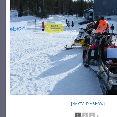
[NÄYTÄ DIASHOW]
1
2
3
►