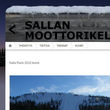
YHDISTYS
TIETOA
TARINAT
KUVAT
Salla Race 2010 kuvia