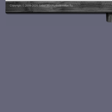
Copyright © 2009-2026 Sallan Moottorikelkkailijat Ry