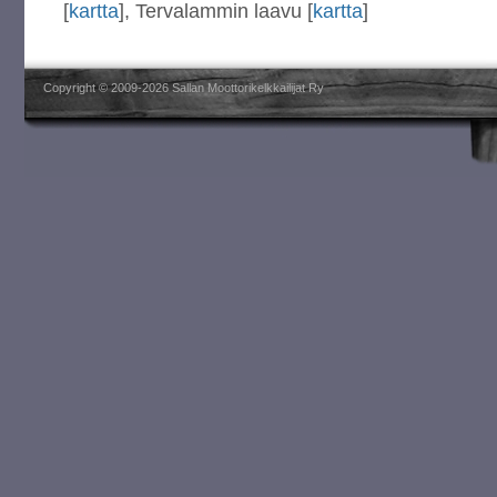
[
kartta
], Tervalammin laavu [
kartta
]
Copyright © 2009-2026 Sallan Moottorikelkkailijat Ry