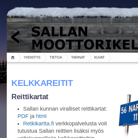
YHDISTYS
TIETOA
TARINAT
KUVAT
KELKKAREITIT
Reittikartat
Sallan kunnan viralliset reittikartat:
PDF
ja
html
Retkikartta.fi
verkkopalvelusta voit
tutustua Sallan reittien lisäksi myös