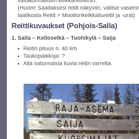
valtakunnallisiin kelkkareitteihin.
(Huom! Saadaksesi reitit näkyviin, valitse vasem
laatikosta Reitit > Moottorikelkkailureitit ja -urat)
Reittikuvaukset (Pohjois-Salla)
1. Salla – Kelloselkä – Tuohikylä – Saija
Reitin pituus n. 40 km
Taukopaikkoja: ?
Alla satunnaisia kuvia reitin varrelta.