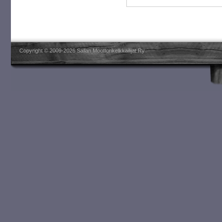
Copyright © 2009-2026 Sallan Moottorikelkkailijat Ry