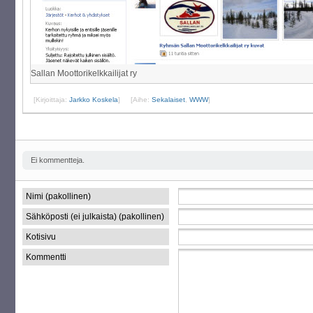
Sallan Moottorikelkkailijat ry
[Kirjoittaja:
Jarkko Koskela
]
[Aihe:
Sekalaiset
,
WWW
]
Ei kommentteja.
Nimi (pakollinen)
Sähköposti (ei julkaista) (pakollinen)
Kotisivu
Kommentti